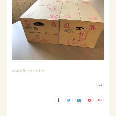
かんぽう茶ペットボトル
(
4
)