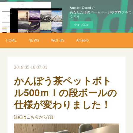
Ameba Owndで
あなただけのホームページやブログをつ
くろう
今すぐ試す
HOME
NEWS
WORKS
Ameblo
2018.05.10 07:05
かんぽう茶ペットボト
ル500ｍｌの段ボールの
仕様が変わりました！
詳細はこちらから⤵⤵⤵