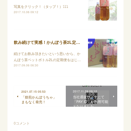
写真をクリック！（タップ！）⤵⤵⤵
2017.10.06 09:12
飲み続けて実感！かんぽう茶2L定期便！新たにかたちを変えてスタート致します！
続けてお飲み頂きたいという思いから、か
んぽう茶ペットボトル2Lの定期便をはじ…
2017.09.06 06:30
2017.11.28 09:12
2021.07.15 05:53
当社通販サイトにて
「焙煎かんぽうちゃ」
「PAY ID」が利用可能
まもなく発売！
となりました
0
コメント