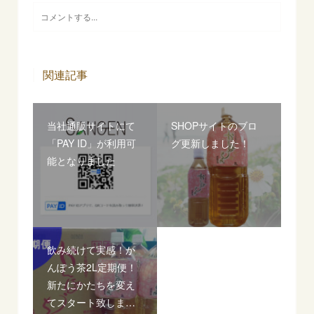
関連記事
当社通販サイトにて
SHOPサイトのブロ
「PAY ID」が利用可
グ更新しました！
能となりました
飲み続けて実感！か
んぽう茶2L定期便！
新たにかたちを変え
てスタート致しま…