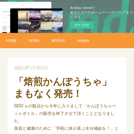
Ameba Owndで
あなただけのホームページやブログをつ
くろう
今すぐ試す
HOME
NEWS
WORKS
Ameblo
2021.07.15 05:53
「焙煎かんぽうちゃ」
まもなく発売！
SDG'ｓの観点から今年に入りまして「かんぽうちゃペ
ットボトル」の販売を終了させて頂くこととなりまし
た。
美容と健康のために「手軽に体が喜ぶ水分補給を！」と